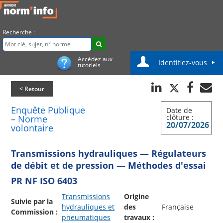
Recherche :
Accédez aux
Identifiez-vous
tutoriels
< Retour
Enquête Publique
Date de
clôture :
– Norme
20/07/2026
volontaire
Transmissions hydrauliques — Régulateurs
de débit et de pression — Méthodes d'essai
PR NF ISO 6403
Transmissions
Origine
Suivie par la
hydrauliques et
des
Française
Commission :
pneumatiques
travaux :