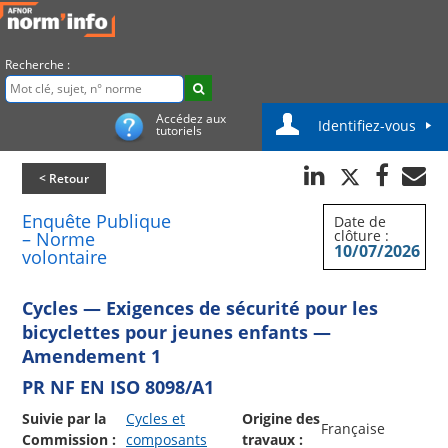
Recherche :
Accédez aux
Identifiez-vous
tutoriels
< Retour
Enquête Publique
Date de
clôture :
– Norme
10/07/2026
volontaire
Cycles — Exigences de sécurité pour les
bicyclettes pour jeunes enfants —
Amendement 1
PR NF EN ISO 8098/A1
Suivie par la
Cycles et
Origine des
Française
Commission :
composants
travaux :