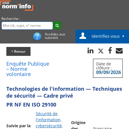
Recherche :
Accédez aux
Identifiez-vous
tutoriels
< Retour
Enquête Publique
Date de
clôture :
– Norme
09/09/2026
volontaire
Technologies de l'information — Techniques
de sécurité — Cadre privé
PR NF EN ISO 29100
Sécurité de
l'information,
Origine
Suivie par la
cybersécurité,
des
Française