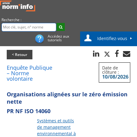
Recherche :
Accédez aux
Identifiez-vous
tutoriels
< Retour
Enquête Publique
Date de
clôture :
– Norme
10/08/2026
volontaire
Organisations alignées sur le zéro émission
nette
PR NF ISO 14060
Systèmes et outils
de management
environnemental à