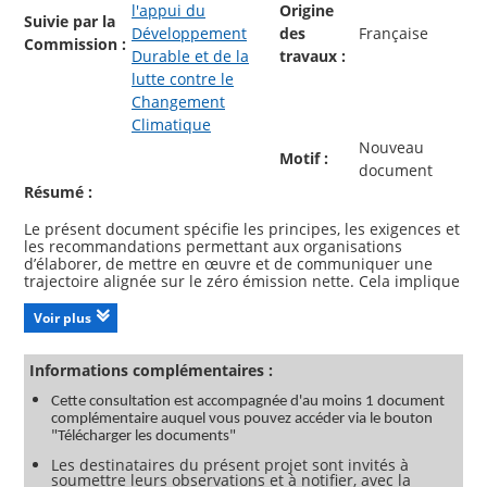
l'appui du
Origine
Suivie par la
Développement
des
Française
Commission :
Durable et de la
travaux :
lutte contre le
Changement
Climatique
Nouveau
Motif :
document
Résumé :
Le présent document spécifie les principes, les exigences et
les recommandations permettant aux organisations
d’élaborer, de mettre en œuvre et de communiquer une
trajectoire alignée sur le zéro émission nette. Cela implique
de définir des objectifs, d’élaborer des plans, d’appliquer
des mesures et de démontrer des progrès vérifiables
Voir plus
réalisés par rapport à ces objectifs, afin de soutenir
l’objectif mondial de zéro émission nette, en cohérence avec
l’Accord de Paris [2].
Informations complémentaires :
Le présent document définit les exigences à satisfaire par
les organisations pour pouvoir faire valoir les allégations
Cette consultation est accompagnée d'au moins 1 document
suivantes :
complémentaire auquel vous pouvez accéder via le bouton
— 1. engagement vers le zéro émission nette ; ou
"Télécharger les documents"
— 2. plan de transition aligné sur le zéro émission nette ;
Les destinataires du présent projet sont invités à
ou
soumettre leurs observations et à notifier, avec la