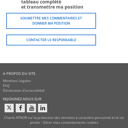
tableau complété
et transmettre ma position
SOUMETTRE MES COMMENTAIRES ET
DONNER MA POSITION
CONTACTER LE RESPONSABLE
A PROPOS DU SITE
Mentions Légales
FAQ
Déclaration d'accessibilité
REJOIGNEZ-NOUS SUR
Charte AFNOR sur la protection des données à caractère personnel et la vie
privée
-
Gérer mes consentements cookies