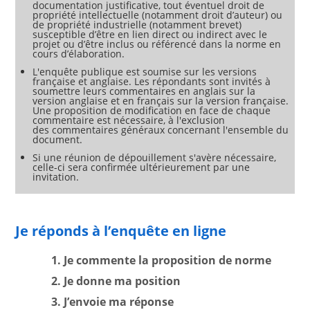
— 3. progrès alignés sur le zéro émission nette ; ou
documentation justificative, tout éventuel droit de
propriété intellectuelle (notamment droit d’auteur) ou
de propriété industrielle (notamment brevet)
susceptible d’être en lien direct ou indirect avec le
projet ou d’être inclus ou référencé dans la norme en
cours d’élaboration.
L'enquête publique est soumise sur les versions
française et anglaise. Les répondants sont invités à
soumettre leurs commentaires en anglais sur la
version anglaise et en français sur la version française.
Une proposition de modification en face de chaque
commentaire est nécessaire, à l'exclusion
des commentaires généraux concernant l'ensemble du
document.
Si une réunion de dépouillement s'avère nécessaire,
celle-ci sera confirmée ultérieurement par une
invitation.
Je réponds à l’enquête en ligne
1. Je commente la proposition de norme
2. Je donne ma position
3. J’envoie ma réponse