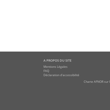
<h1>6 Appareillage et verrerie</h1>
<h1>7 Échantillonnage</h1>
<h1>8 Préparation de l'échantillon pour
<h1>9 Mode opératoire</h1>
<h1>10 Conditions de conservation et d'
<h1>11 Restitution des résultats</h1>
<h1>12 Fidélité</h1>
<h1>13 Rapport d'analyse</h1>
<h1>Annexe A (normative) Méthode de calc
A PROPOS DU SITE
Mentions Légales
FAQ
Déclaration d'accessibilité
Charte AFNOR sur l