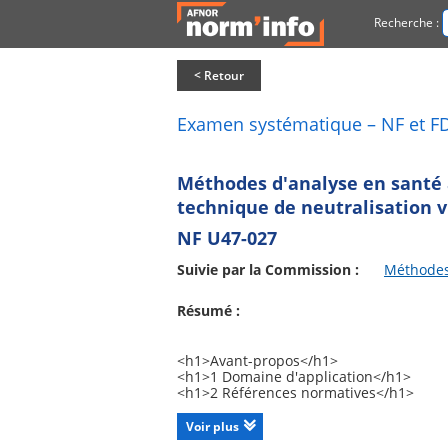
Recherche :
< Retour
Examen systématique – NF et F
Méthodes d'analyse en santé 
technique de neutralisation v
NF U47-027
Suivie par la Commission :
Méthodes
Résumé :
<h1>Avant-propos</h1>
<h1>1 Domaine d'application</h1>
<h1>2 Références normatives</h1>
<h1>3 Termes et définitions</h1>
<h1>4 Principe et réaction</h1>
Voir plus
<h1>5 Diluants, milieux de culture, réac