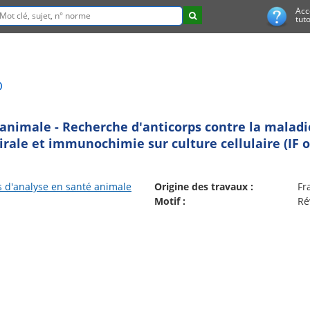
Acc
tuto
D
animale - Recherche d'anticorps contre la malad
irale et immunochimie sur culture cellulaire (IF o
 d'analyse en santé animale
Origine des travaux :
Fr
Motif :
Ré
tifs et autres produits</h1>