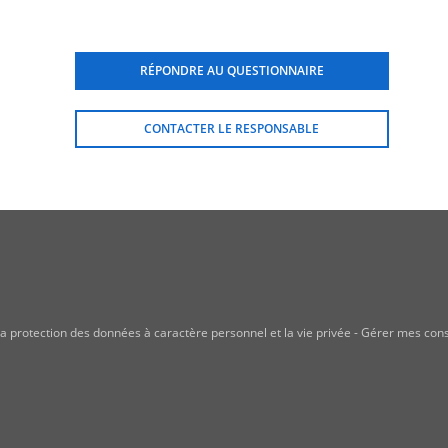
 analyse</h1>
RÉPONDRE AU QUESTIONNAIRE
élimination de l'échantillon</h1>
CONTACTER LE RESPONSABLE
ul d'un titre viral ou d'un titre en anticorps</h1>
a protection des données à caractère personnel et la vie privée
-
Gérer mes con