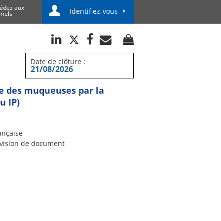
édez aux
Identifiez-vous
riels
Date de clôture :
21/08/2026
ie des muqueuses par la
u IP)
ançaise
vision de document