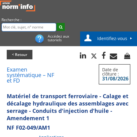
Recherche :
Accédez aux
Identifiez-vous
tutoriels
< Retour
Examen
Date de
clôture :
systématique – NF
31/08/2026
et FD
Matériel de transport ferroviaire - Calage et
décalage hydraulique des assemblages avec
serrage - Conduits d'injection d'huile -
Amendement 1
NF F02-049/AM1