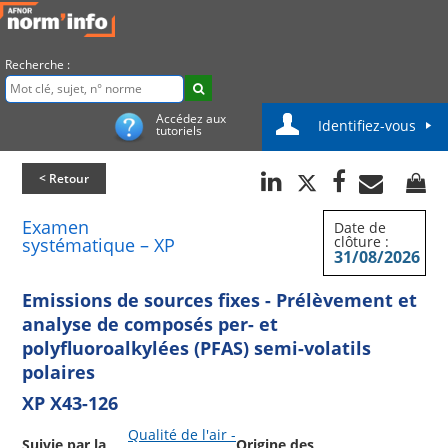
Recherche :
Accédez aux
Identifiez-vous
tutoriels
< Retour
Examen
Date de
clôture :
systématique – XP
31/08/2026
Emissions de sources fixes - Prélèvement et
analyse de composés per- et
polyfluoroalkylées (PFAS) semi-volatils
polaires
XP X43-126
Qualité de l'air -
Suivie par la
Origine des