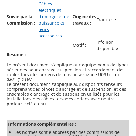
Câbles
électriques
Suivie par la
d'énergie et de
Origine des
Française
Commission :
puissance et
travaux :
leurs
accessoires
Info non
Motif :
disponible
Résumé :
Le présent document s’applique aux équipements de lignes
aériennes pour ancrage, suspension et raccordement des
câbles torsadés aériens de tension assignée U0/U (Um):
0,6/1 (1,2) kV.
Le présent document s’applique aux dispositifs tenseurs
comprenant des pinces d’ancrage et de suspension, et des
ensembles d’ancrage et de suspension utilisés pour les
installations des câbles torsadés aériens avec neutre
porteur isolé ou nu.
Informations complémentaires :
Les normes sont élaborées par des commissions de