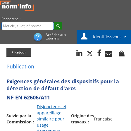
Recherche :
Accédez aux
Identifiez-vous
tutoriels
< Retour
Publication
Exigences générales des dispositifs pour la
détection de défaut d'arcs
NF EN 62606/A11
Disjoncteurs et
appareillage
Suivie par la
Origine des
similaire pour
Française
Commission :
travaux :
usage