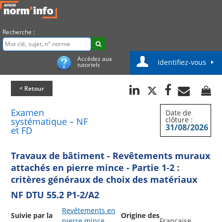
Recherche :
Accédez aux
Identifiez-vous
tutoriels
< Retour
Examen
Date de
clôture :
systématique – NF
31/08/2026
et FD
Travaux de bâtiment - Revêtements muraux
attachés en pierre mince - Partie 1-2 :
critères généraux de choix des matériaux
NF DTU 55.2 P1-2/A2
Revêtements en
Suivie par la
Origine des
pierre mince
Française