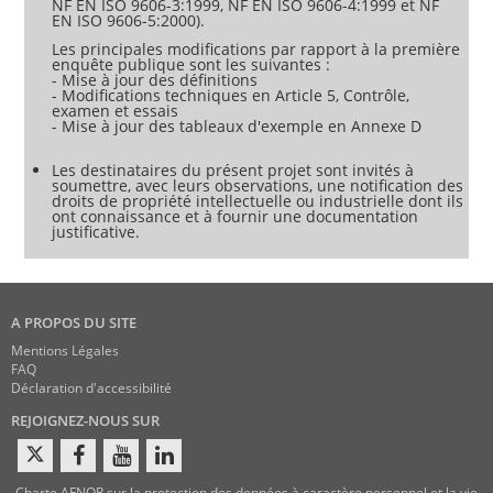
NF EN ISO 9606-3:1999, NF EN ISO 9606-4:1999 et NF
que sa référence soit citée au Journal officiel de l'Union
EN ISO 9606-5:2000).
européenne. Les utilisateurs du présent document sont
Les principales modifications par rapport à la première
enquête publique sont les suivantes :
- Mise à jour des définitions
- Modifications techniques en Article 5, Contrôle,
examen et essais
- Mise à jour des tableaux d'exemple en Annexe D
Les destinataires du présent projet sont invités à
soumettre, avec leurs observations, une notification des
droits de propriété intellectuelle ou industrielle dont ils
ont connaissance et à fournir une documentation
justificative.
A PROPOS DU SITE
Mentions Légales
FAQ
Déclaration d'accessibilité
REJOIGNEZ-NOUS SUR
Charte AFNOR sur la protection des données à caractère personnel et la vie