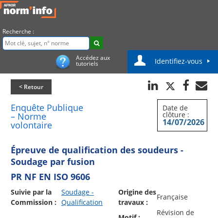
Recherche :
Accédez aux
Identifiez-vous
tutoriels
< Retour
Enquête Publique
Date de
clôture :
– Norme
14/07/2026
volontaire
Épreuve de qualification des soudeurs -
Soudage par fusion
PR NF EN ISO 9606
Suivie par la
Soudage -
Origine des
Française
Commission :
Qualification
travaux :
Révision de
Motif :