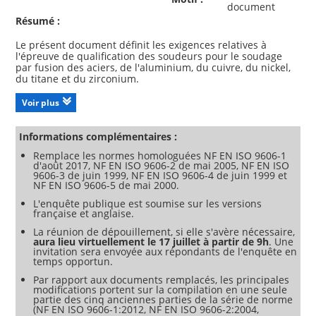
document
Résumé :
Le présent document définit les exigences relatives à
l'épreuve de qualification des soudeurs pour le soudage
par fusion des aciers, de l'aluminium, du cuivre, du nickel,
du titane et du zirconium.
Dans le présent document, les termes « aluminium », «
cuivre », « nickel », « titane » et « zirconium » font référence
Voir plus
à ces matériaux et à leurs alliages.
Le présent document fournit un ensemble de règles
techniques pour l'épreuve de qualification systématique
Informations complémentaires :
des soudeurs et permet à de telles qualifications d'être
Remplace les normes homologuées NF EN ISO 9606-1
acceptées uniformément, indépendamment du type de
d'août 2017, NF EN ISO 9606-2 de mai 2005, NF EN ISO
produit, du lieu et de l'examinateur ou de l'organisme
9606-3 de juin 1999, NF EN ISO 9606-4 de juin 1999 et
d'examen.
NF EN ISO 9606-5 de mai 2000.
Les procédés de soudage par fusion concernés par le
présent document incluent des procédés de soudage
L'enquête publique est soumise sur les versions
française et anglaise.
désignés comme manuels ou semi-automatiques.
Les épreuves de qualification des opérateur soudeur et
La réunion de dépouillement, si elle s'avère nécessaire,
régleurs en soudage pour le soudage mécanisé et
aura lieu virtuellement le 17 juillet à partir de 9h
. Une
automatique sont couvertes par l’ISO 14732.
invitation sera envoyée aux répondants de l'enquête en
temps opportun.
Cet avant-projet de norme harmonisée vient à l'appui des
Par rapport aux documents remplacés, les principales
exigences essentielles de la Directive 2014/68/UE (DESP)
modifications portent sur la compilation en une seule
ainsi que des exigences essentielles de la Directive
partie des cinq anciennes parties de la série de norme
Nouvelle approche 2014/29/UE (DRPS) « Récipients à
(NF EN ISO 9606-1:2012, NF EN ISO 9606-2:2004,
pression simples » – voir Annexes ZA et ZB, sous réserve