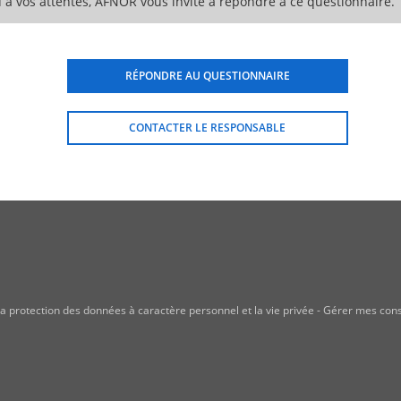
 à vos attentes, AFNOR vous invite à répondre à ce questionnaire.
RÉPONDRE AU QUESTIONNAIRE
CONTACTER LE RESPONSABLE
a protection des données à caractère personnel et la vie privée
-
Gérer mes con