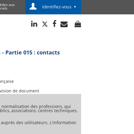
édez aux
Identifiez-vous
riels
- Partie 015 : contacts
ançaise
vision de document
normalisation des professions, qui
lics, associations, centres techniques,
 auprès des utilisateurs. L'information