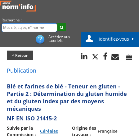
Recherche :
Accédez aux
Identifiez-vous
tutoriels
< Retour
Publication
Blé et farines de blé - Teneur en gluten -
Partie 2 : Détermination du gluten humide
et du gluten index par des moyens
mécaniques
NF EN ISO 21415-2
Suivie par la
Origine des
Céréales
Française
Commission :
travaux :