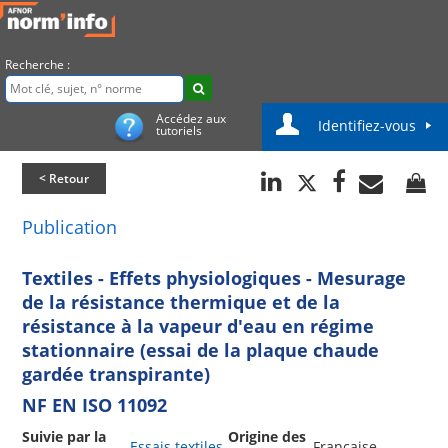
Recherche :
Accédez aux
Identifiez-vous
tutoriels
< Retour
Publication
Textiles - Effets physiologiques - Mesurage
de la résistance thermique et de la
résistance à la vapeur d'eau en régime
stationnaire (essai de la plaque chaude
gardée transpirante)
NF EN ISO 11092
Suivie par la
Origine des
Essais textiles
Française