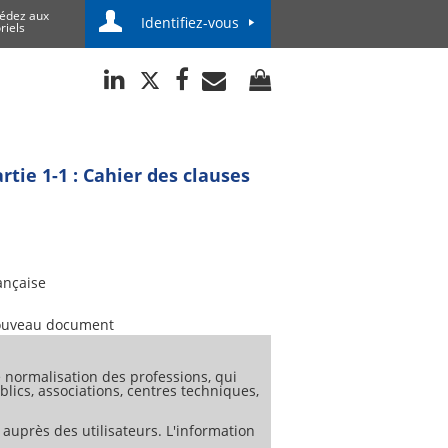
édez aux
Identifiez-vous
riels
tie 1-1 : Cahier des clauses
ançaise
uveau document
normalisation des professions, qui
lics, associations, centres techniques,
 auprès des utilisateurs. L'information