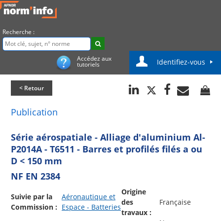
Recherche :
Accédez aux
Identifiez-vous
tutoriels
< Retour
Publication
Série aérospatiale - Alliage d'aluminium Al-
P2014A - T6511 - Barres et profilés filés a ou
D < 150 mm
NF EN 2384
Origine
Suivie par la
Aéronautique et
des
Française
Commission :
Espace - Batteries
travaux :