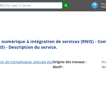
Acc
tuto
numérique à intégration de services (RNIS) - Co
) - Description du service.
n de normalisation spéciale etsi
Origine des travaux :
Fr
Motif :
No