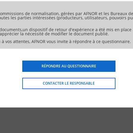
/H2>
ommissions de normalisation, gérées par AFNOR et les Bureaux de 
 7</H1>
tes les parties intéressées (producteurs, utilisateurs, pouvoirs pub
réseaux non RNIS 7</H2>
NIS privés 7</H2>
pléments de service 7</H1>
 documents,un dispositif de retour d'expérience a été mis en place 
ion 7</H2>
d'apprécier la nécessité de modifier le document publié.
8</H2>
 à vos attentes, AFNOR vous invite à répondre à ce questionnaire.
H2>
pels 8</H2>
>
tion 8</H2>
RÉPONDRE AU QUESTIONNAIRE
</H2>
</H2>
CONTACTER LE RESPONSABLE
lants 11</H2>
</H2>
>
er 11</H2>