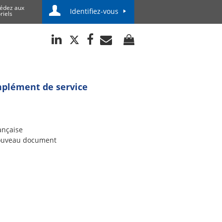
édez aux
Identifiez-vous
riels
mplément de service
ançaise
uveau document