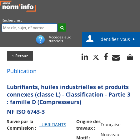
Recherche :
Accédez aux
Identifiez-vous
tutoriels
< Retour
Publication
Lubrifiants, huiles industrielles et produits
connexes (classe L) - Classification - Partie 3
: famille D (Compresseurs)
NF ISO 6743-3
Suivie par la
Origine des
LUBRIFIANTS
Française
Commission :
travaux :
Nouveau
Motif :