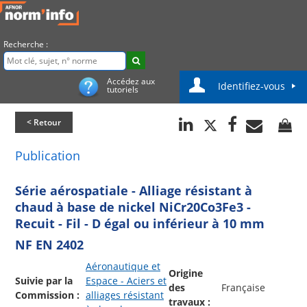
Recherche :
Accédez aux
Identifiez-vous
tutoriels
< Retour
Publication
Série aérospatiale - Alliage résistant à
chaud à base de nickel NiCr20Co3Fe3 -
Recuit - Fil - D égal ou inférieur à 10 mm
NF EN 2402
Aéronautique et
Origine
Suivie par la
Espace - Aciers et
des
Française
Commission :
alliages résistant
travaux :