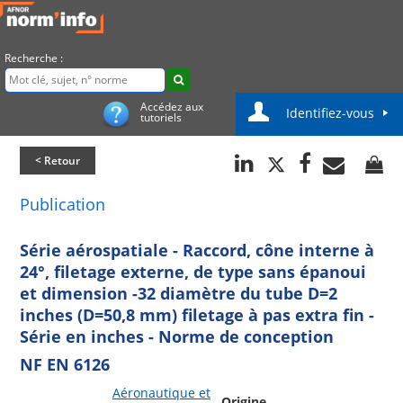
Recherche :
Accédez aux
Identifiez-vous
tutoriels
< Retour
Publication
Série aérospatiale - Raccord, cône interne à
24°, filetage externe, de type sans épanoui
et dimension -32 diamètre du tube D=2
inches (D=50,8 mm) filetage à pas extra fin -
Série en inches - Norme de conception
NF EN 6126
Aéronautique et
Origine