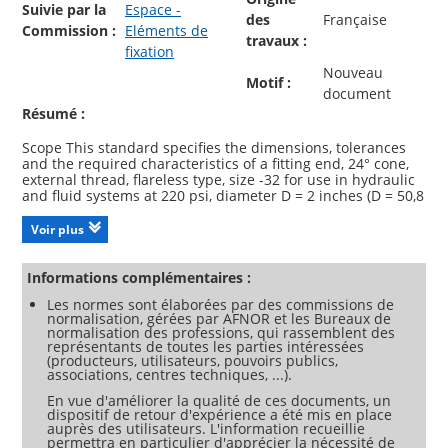
Suivie par la
Espace -
des
Française
Commission :
Eléments de
travaux :
fixation
Nouveau
Motif :
document
Résumé :
Scope This standard specifies the dimensions, tolerances
and the required characteristics of a fitting end, 24° cone,
external thread, flareless type, size -32 for use in hydraulic
and fluid systems at 220 psi, diameter D = 2 inches (D = 50,8
mm) for aerospace applications. La présente Norme
européenne spécifie les dimensions, tolérances et
Voir plus
caractéristiques exigées d'un raccord, cône interne à 24°,
filetage externe, de type sans épanoui, de dimension -32
pour utilisation dans les systèmes hydrauliques et de
Informations complémentaires :
fluides à 220 psi, diamètre D = 2 pouces (D = 50,8 mm)
Les normes sont élaborées par des commissions de
d'applications aérospatiales. This is a design standard, not
normalisation, gérées par AFNOR et les Bureaux de
valid for order. Il s'agit d'une norme de conception, non
normalisation des professions, qui rassemblent des
valable pour une commande. This fitting can not be used
représentants de toutes les parties intéressées
for plug in union. Ce raccord ne peut être utilisé comme
(producteurs, utilisateurs, pouvoirs publics,
associations, centres techniques, ...).
En vue d'améliorer la qualité de ces documents, un
dispositif de retour d'expérience a été mis en place
auprès des utilisateurs. L'information recueillie
permettra en particulier d'apprécier la nécessité de