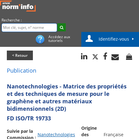
Recherche :
Accédez aux
Identifiez-vous
tutoriels
< Retour
Publication
Nanotechnologies - Matrice des propriétés
et des techniques de mesure pour le
graphène et autres matériaux
bidimensionnels (2D)
FD ISO/TR 19733
Origine
Suivie par la
Nanotechnologies
des
Française
Commission :