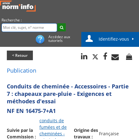
Recherche :
Accédez aux
Identifiez-vous
tutoriels
< Retour
Publication
Conduits de cheminée - Accessoires - Partie
7 : chapeaux pare-pluie - Exigences et
méthodes d'essai
NF EN 16475-7+A1
conduits de
fumées et de
Suivie par la
Origine des
cheminées -
Française
Commission :
travaux :