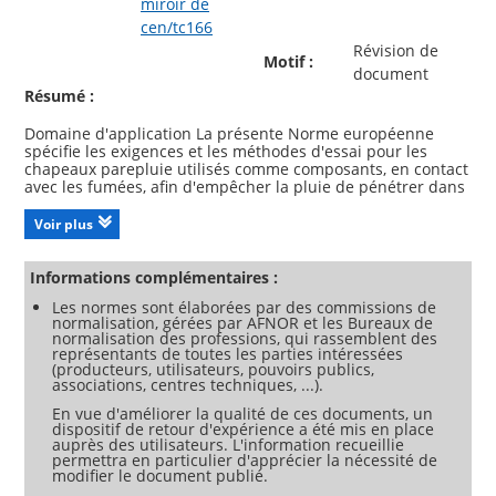
miroir de
cen/tc166
Révision de
Motif :
document
Résumé :
Domaine d'application La présente Norme européenne
spécifie les exigences et les méthodes d'essai pour les
chapeaux parepluie utilisés comme composants, en contact
avec les fumées, afin d'empêcher la pluie de pénétrer dans
les conduits de fumée. Les chapeaux pare-pluie qui font
partie de composants de conduits système ou les autres
Voir plus
composants du conduit de fumée, tels que les terminaux,
ne sont pas couverts par la présente Norme européenne.
!Les chapeaux pare-pluie qui n'ont pas la même ouverture
Informations complémentaires :
sur tous les côtés ou qui n'ont pas au moins les mêmes
Les normes sont élaborées par des commissions de
forme et section sur les côtés opposés ne sont pas couverts
normalisation, gérées par AFNOR et les Bureaux de
par la présente Norme européenne. " Elle spécifie
normalisation des professions, qui rassemblent des
également les exigences pour le marquage, les instructions
représentants de toutes les parties intéressées
du fabricant, les informations sur le produit et d'attestation
(producteurs, utilisateurs, pouvoirs publics,
et vérification de la constance des performances (EVCP) .
associations, centres techniques, ...).
Les chapeaux pare-pluie conformes à la présente norme
En vue d'améliorer la qualité de ces documents, un
sont adaptés aux conduits de fumée fonctionnant en
dispositif de retour d'expérience a été mis en place
auprès des utilisateurs. L'information recueillie
permettra en particulier d'apprécier la nécessité de
modifier le document publié.