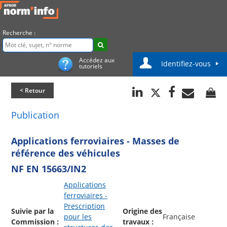
Recherche :
Accédez aux
Identifiez-vous
tutoriels
< Retour
Publication
Applications ferroviaires - Masses de
référence des véhicules
NF EN 15663/IN2
Applications
ferroviaires -
Prescription
Suivie par la
Origine des
pour les
Française
Commission :
travaux :