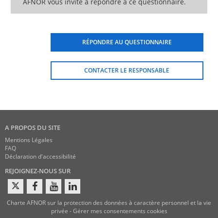
AFNOR vous invite à répondre à ce questionnaire.
RÉPONDRE AU QUESTIONNAIRE
CONTACTER LE RESPONSABLE
A PROPOS DU SITE
Mentions Légales
FAQ
Déclaration d'accessibilité
REJOIGNEZ-NOUS SUR
Charte AFNOR sur la protection des données à caractère personnel et la vie
privée
-
Gérer mes consentements cookies