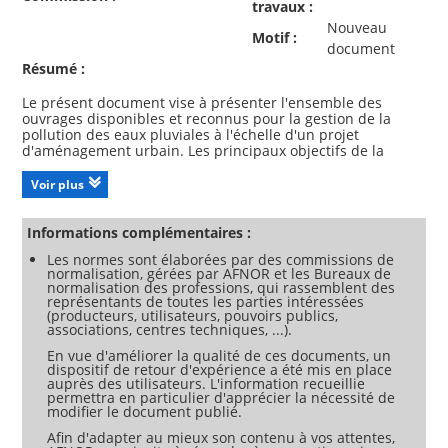
travaux :
Nouveau
Motif :
document
Résumé :
Le présent document vise à présenter l'ensemble des
ouvrages disponibles et reconnus pour la gestion de la
pollution des eaux pluviales à l'échelle d'un projet
d'aménagement urbain. Les principaux objectifs de la
gestion décentralisée de la pollution des eaux pluviales
sont les suivants : l'évitement (ou la non-production) et la
Voir plus
réduction à la source ; l'abattement des flux de polluants ;
et la dépollution des eaux de ruissellement. Le présent
document spécifie les ouvrages disponibles en précisant
Informations complémentaires :
leurs caractéristiques, leurs conditions et leurs limites
Les normes sont élaborées par des commissions de
d'utilisation. Le présent document apporte des éléments
normalisation, gérées par AFNOR et les Bureaux de
d'information et de connaissance sur : la caractérisation de
normalisation des professions, qui rassemblent des
la pollution des eaux de ruissellement ; les processus
représentants de toutes les parties intéressées
mobilisés pour la dépollution des eaux de ruissellement ;
(producteurs, utilisateurs, pouvoirs publics,
les ouvrages de gestion des eaux pluviales à la source ; les
associations, centres techniques, ...).
ouvrages disponibles pour la dépollution des eaux de
En vue d'améliorer la qualité de ces documents, un
ruissellement. Le présent document exclut les ouvrages de
dispositif de retour d'expérience a été mis en place
dépollution pour des eaux non assimilées à des eaux de
auprès des utilisateurs. L'information recueillie
ruissellement urbain. Il n'aborde pas les ouvrages pour
permettra en particulier d'apprécier la nécessité de
modifier le document publié.
Afin d'adapter au mieux son contenu à vos attentes,