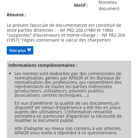
Nouveau
Motif :
document
Résumé :
Le présent fascicule de documentation est constitué de
onze parties distinctes : - NF P82-202 (1980 et 1986)
"suspentes" d'ascenseurs et monte-charge ; - NF P82-204
(1957) "règles concernant le calcul des charpentes
métalliques portant soit le treuil soit les poulies de renvoi"
pour les ascenseurs et monte-charge ; - NF P82-207 (1973 et
Voir plus
1976) "dispositif d'appel prioritaire pour les sapeurs-
pompiers" pour les ascenseurs ; - NF P82-211 et NF P82-311
(1980, 1982, 1987 et 1988) "règles de sécurité pour la
Informations complémentaires :
construction et l'installation des ascenseurs électriques (NF
Les normes sont élaborées par des commissions de
P82-211) et hydrauliques (NF P82-311) dans les bâtiments
normalisation, gérées par AFNOR et les Bureaux de
existants" et d'autre part une liste des interprétations au
normalisation des professions, qui rassemblent des
texte de la NF P82-201 s'appliquant aux normes NF P82-211
représentants de toutes les parties intéressées
et NF P82-311 (suivant les instructions données dans cette
(producteurs, utilisateurs, pouvoirs publics,
liste) ; - NF P82-212 et NF P82-312 (1980, 1987, 1988, 1997)
associations, centres techniques, …).
"dispositions applicables dans le cas de transformations
En vue d'améliorer la qualité de ces documents,un
importantes" pour les ascenseurs et monte-charge
dispositif de retour d'expérience a été mis en place
électriques (NF P82-212) et hydrauliques (NF P82-312) ; - NF
auprès des utilisateurs. L’information recueillie
ISO 4190-5 (NF P82-214) (1988) "dispositifs de commande et
permettra en particulier d'apprécier la nécessité de
de signalisation et accessoires complémentaires" ; - NF P82-
modifier le document publié.
215 (1980) "règles particulières de sécurité pour la
Afin d'adapter au mieux son contenu à vos attentes,
construction et l'installation de monte-charge du groupe III
AFNOR vous invite à répondre à ce questionnaire.
assurant la desserte au niveau supérieur par l'ouverture