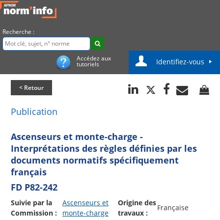
Recherche :
Accédez aux
Identifiez-vous
tutoriels
< Retour
Publication
Ascenseurs et monte-charge -
Interprétations des règles définies par les
documents normatifs spécifiquement
français
FD P82-242
Suivie par la
Ascenseurs et
Origine des
Française
Commission :
monte-charge
travaux :