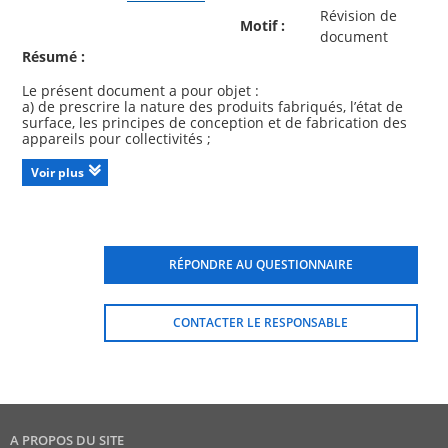
Révision de
Motif :
document
Résumé :
Le présent document a pour objet :
a) de prescrire la nature des produits fabriqués, l’état de
surface, les principes de conception et de fabrication des
appareils pour collectivités ;
b) de fixer les caractéristiques :
? dimensionnelles (cotes de raccordement) ;
Voir plus
? d’aptitude à l’emploi ;
des appareils sanitaires en matériaux émaillés pour
collectivités.
RÉPONDRE AU QUESTIONNAIRE
Il s’applique aux appareils sanitaires en matériaux émaillés
suivants, utilisés plus particulièrement dans les collectivités
:
? stalle d’urinoir ;
CONTACTER LE RESPONSABLE
? urinoirs ;
? cuvette pour bébés (= 260 mm), cuvette pour enfants (300
mm - 380 mm) ;
? vidoir ;
? déversoir ;
? siège à la turque ;
? lavabo collectif ;
A PROPOS DU SITE
? fontaine ;