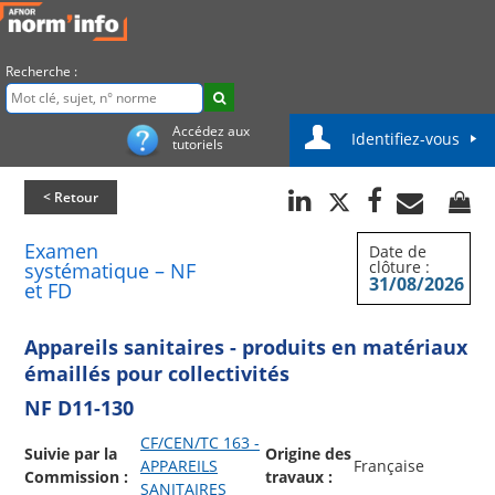
Recherche :
Accédez aux
Identifiez-vous
tutoriels
< Retour
Examen
Date de
clôture :
systématique – NF
31/08/2026
et FD
Appareils sanitaires - produits en matériaux
émaillés pour collectivités
NF D11-130
CF/CEN/TC 163 -
Suivie par la
Origine des
APPAREILS
Française
Commission :
travaux :
SANITAIRES