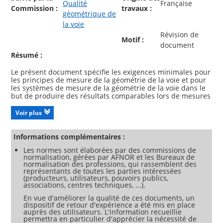
Qualité
Française
Commission :
travaux :
géométrique de
la voie
Révision de
Motif :
document
Résumé :
Le présent document spécifie les exigences minimales pour
les principes de mesure de la géométrie de la voie et pour
les systèmes de mesure de la géométrie de la voie dans le
but de produire des résultats comparables lors de mesures
sur une même voie. Il s'applique à l'ensemble des systèmes
de mesure (surveillés ou non) équipant les véhicules, à
Voir plus
l'exception des systèmes définis dans les normes EN 13848-
3 et EN 13848-4. Seuls les systèmes mis en service après la
mise en application de la norme sont concernés. Le présent
Informations complémentaires :
document n'entend pas non plus définir les exigences
Les normes sont élaborées par des commissions de
relatives à l'acceptation du véhicule. Le présent document
normalisation, gérées par AFNOR et les Bureaux de
ne s'applique pas aux systèmes de mesure dédiés aux
normalisation des professions, qui rassemblent des
représentants de toutes les parties intéressées
(producteurs, utilisateurs, pouvoirs publics,
associations, centres techniques, ...).
En vue d'améliorer la qualité de ces documents, un
dispositif de retour d'expérience a été mis en place
auprès des utilisateurs. L'information recueillie
permettra en particulier d'apprécier la nécessité de