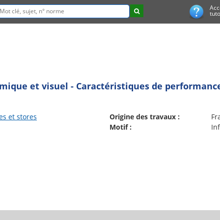
Acc
tuto
rmique et visuel - Caractéristiques de performance
s et stores
Origine des travaux :
Fr
Motif :
In
>
 transfert de chaleur intérieure secondaire qi, tot</h1>
 de la performance</h1>