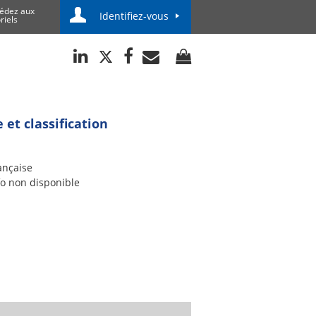
édez aux
Identifiez-vous
riels
 et classification
ançaise
fo non disponible