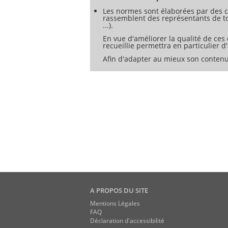
<h1>Annexe D Probabilité d'éblouissemen
Les normes sont élaborées par des c
<h1>Annexe E Performance d'opacité d'u
rassemblent des représentants de tou
...).
En vue d'améliorer la qualité de ces
recueillie permettra en particulier 
Afin d'adapter au mieux son contenu
A PROPOS DU SITE
Mentions Légales
FAQ
Déclaration d'accessibilité