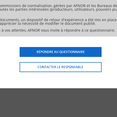
t par la lumière du jour (Daylight Glare Probability)</h1>
ommissions de normalisation, gérées par AFNOR et les Bureaux de 
n matériau de tablier</h1>
tes les parties intéressées (producteurs, utilisateurs, pouvoirs pub
 documents, un dispositif de retour d'expérience a été mis en place
d'apprécier la nécessité de modifier le document publié.
 à vos attentes, AFNOR vous invite à répondre à ce questionnaire.
RÉPONDRE AU QUESTIONNAIRE
CONTACTER LE RESPONSABLE