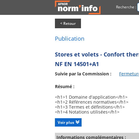
Recherche :
< Retour
Publication
Stores et volets - Confort the
NF EN 14501+A1
Suivie par la Commission :
Fermeture
Résumé :
<h1>1 Domaine d'application</h1>
<h1>2 Références normatives</h1>
<h1>3 Termes et définitions</h1>
<h1>4 Notations utilisées</h1>
<h1>5 Confort thermique</h1>
<h1>6 Confort visuel</h1>
Voir plus
<h1>Annexe A Vitrage de référence</h1
<h1>Annexe B Signification du facteur de
<h1>Annexe C Exemple de présentation
Informations complémentaires :