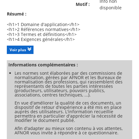
Info non
Motif :
disponible
Résumé :
<h1>1 Domaine d'application</h1>
<h1>2 Références normatives</h1>
<h1>3 Termes et définitions</h1>
<h1>4 Exigences générales</h1>
<h1>5 Exigences de conception</h1>
<h1>6 Emballage</h1>
Voir plus
<h1>7 Informations fournies par le fabricant</h1>
<h1>A Justification</h1>
<h1>B Exemples dedispositifs de contrôle du débit et
Informations complémentaires :
d'entrées d'alimentation en gaz</h1>
Les normes sont élaborées par des commissions de
<h1>C Méthodes d'essai</h1>
normalisation, gérées par AFNOR et les Bureaux de
<h1>D Identification des phénomènes dangereux pour
normalisation des professions, qui rassemblent des
l'évaluation des risques</h1>
représentants de toutes les parties intéressées
(producteurs, utilisateurs, pouvoirs publics,
associations, centres techniques, ...).
En vue d'améliorer la qualité de ces documents, un
dispositif de retour d'expérience a été mis en place
auprès des utilisateurs. L'information recueillie
permettra en particulier d'apprécier la nécessité de
modifier le document publié.
Afin d'adapter au mieux son contenu à vos attentes,
AFNOR vous invite à répondre à ce questionnaire.