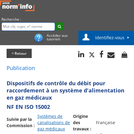
Recherche :
Accédez aux
Identifiez-vous
tutoriels
< Retour
Publication
Dispositifs de contrôle du débit pour
raccordement à un système d'alimentation
en gaz médicaux
NF EN ISO 15002
Systèmes de
Origine
Suivie par la
canalisations de
des
Française
Commission :
gaz médicaux
travaux :