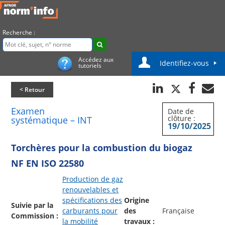
Recherche :
Accédez aux
Identifiez-vous
tutoriels
< Retour
Examen
Date de
clôture :
systématique – INT
19/10/2025
Torchères pour la combustion du biogaz
NF EN ISO 22580
Production de gaz
renouvelables et
spécifications des
Origine
Suivie par la
carburants pour
des
Française
Commission :
la mobilité
travaux :