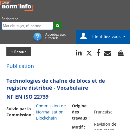
Recherche :
Accédez aux
Identifiez-vous
tutoriels
< Retour
Publication
Technologies de chaîne de blocs et de
registre distribué - Vocabulaire
NF EN ISO 22739
Commission de
Origine
Suivie par la
Normalisation
des
Française
Commission :
Blockchain
travaux :
Révision de
Motif :