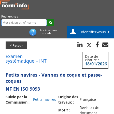
Recherche :
Accédez aux
Identifiez-vous
tutoriels
< Retour
Examen
Date de
clôture :
systématique – INT
18/01/2026
Petits navires - Vannes de coque et passe-
coques
NF EN ISO 9093
Suivie par la
Origine des
Petits navires
Française
Commission :
travaux :
Révision de
Motif :
document