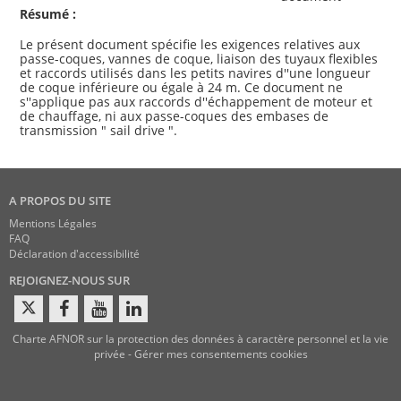
Résumé :
Le présent document spécifie les exigences relatives aux
passe-coques, vannes de coque, liaison des tuyaux flexibles
et raccords utilisés dans les petits navires d''une longueur
de coque inférieure ou égale à 24 m. Ce document ne
s''applique pas aux raccords d''échappement de moteur et
de chauffage, ni aux passe-coques des embases de
A PROPOS DU SITE
Mentions Légales
FAQ
Déclaration d'accessibilité
REJOIGNEZ-NOUS SUR
Charte AFNOR sur la protection des données à caractère personnel et la vie
privée
-
Gérer mes consentements cookies