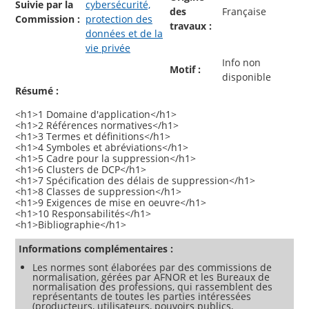
Suivie par la
cybersécurité,
des
Française
Commission :
protection des
travaux :
données et de la
vie privée
Info non
Motif :
disponible
Résumé :
<h1>1 Domaine d'application</h1>
<h1>2 Références normatives</h1>
<h1>3 Termes et définitions</h1>
<h1>4 Symboles et abréviations</h1>
<h1>5 Cadre pour la suppression</h1>
<h1>6 Clusters de DCP</h1>
<h1>7 Spécification des délais de suppression</h1>
<h1>8 Classes de suppression</h1>
<h1>9 Exigences de mise en oeuvre</h1>
<h1>10 Responsabilités</h1>
Informations complémentaires :
Les normes sont élaborées par des commissions de
normalisation, gérées par AFNOR et les Bureaux de
normalisation des professions, qui rassemblent des
représentants de toutes les parties intéressées
(producteurs, utilisateurs, pouvoirs publics,