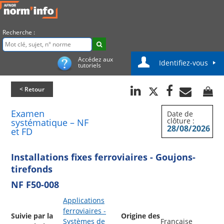
Recherche :
Accédez aux
Identifiez-vous
tutoriels
< Retour
Examen
Date de
clôture :
systématique – NF
28/08/2026
et FD
Installations fixes ferroviaires - Goujons-
tirefonds
NF F50-008
Applications
ferroviaires -
Suivie par la
Origine des
Systèmes de
Française