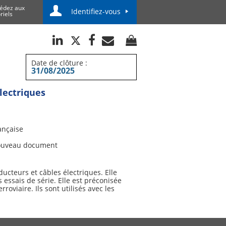
édez aux
Identifiez-vous
riels
Date de clôture :
31/08/2025
électriques
ançaise
uveau document
ucteurs et câbles électriques. Elle
 essais de série. Elle est préconisée
oviaire. Ils sont utilisés avec les