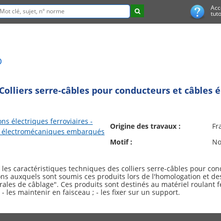
Acc
tuto
D
 Colliers serre-câbles pour conducteurs et câbles 
ons électriques ferroviaires -
Origine des travaux :
Fr
s électromécaniques embarqués
Motif :
No
les caractéristiques techniques des colliers serre-câbles pour cond
ions auxquels sont soumis ces produits lors de l'homologation et des
les de câblage". Ces produits sont destinés au matériel roulant ferr