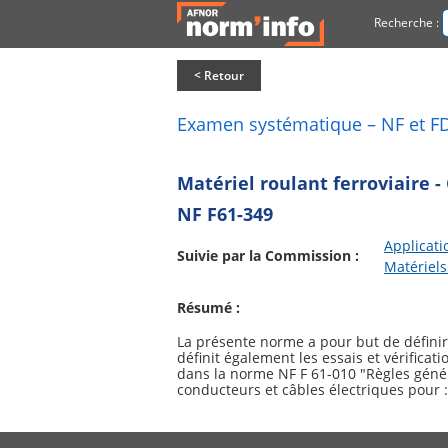
Recherche :
< Retour
Examen systématique – NF et F
Matériel roulant ferroviaire -
NF F61-349
Applicati
Suivie par la Commission :
Matériel
Résumé :
La présente norme a pour but de définir 
définit également les essais et vérificat
dans la norme NF F 61-010 "Règles généra