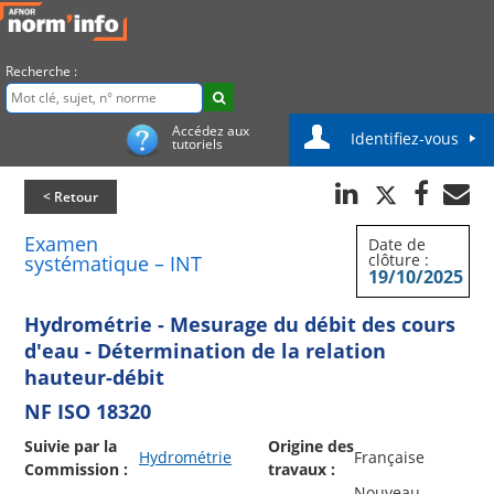
Recherche :
Accédez aux
Identifiez-vous
tutoriels
< Retour
Examen
Date de
clôture :
systématique – INT
19/10/2025
Hydrométrie - Mesurage du débit des cours
d'eau - Détermination de la relation
hauteur-débit
NF ISO 18320
Suivie par la
Origine des
Hydrométrie
Française
Commission :
travaux :
Nouveau