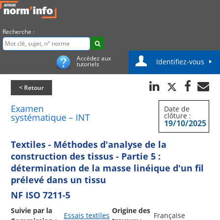
Recherche :
Accédez aux
Identifiez-vous
tutoriels
< Retour
Examen
Date de
clôture :
systématique – INT
19/10/2025
Textiles - Méthodes d'analyse de la
construction des tissus - Partie 5 :
détermination de la masse linéique d'un fil
prélevé dans un tissu
NF ISO 7211-5
Suivie par la
Origine des
Essais textiles
Française