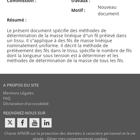
Commission :
travaux :
Nouveau
Motif :
document
Résumé :
Le présent document spécifie des méthodes de
détermination de la masse linéique d''un fil prélevé dans
un tissu. Il s''applique à des fils de masse linéique
nominalement uniforme. Il décrit la méthode de
prélèvement des fils dans le tissu, spécifie le nombre de fils
dont la longueur sous tension est à déterminer et les
A PROPOS DU SITE
Mentions Légales
FAQ
Déclaration d'accessibilité
REJOIGNEZ-NOUS SUR
Charte AFNOR sur la protection des données à caractère personnel et la vie
privée
-
Gérer mes consentements cookies