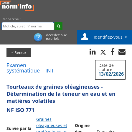
Recherche :
Accédez aux
Identifiez-vous
tutoriels
< Retour
Examen
Date de
clôture :
systématique – INT
13/02/2026
Tourteaux de graines oléagineuses -
Détermination de la teneur en eau et en
matières volatiles
NF ISO 771
Graines
oléagineuses et
Origine
Suivie par la
protéagineuses,
des
Française