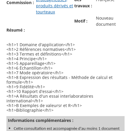
Commission :
produits dérivés et
travaux :
tourteaux
Nouveau
Motif :
document
Résumé :
<h1>1 Domaine d'application</h1>
<h1>2 Références normatives</h1>
<h1>3 Termes et définitions</h1>
<h1>4 Principe</h1>
<h1>5 Appareillage</h1>
<h1>6 Échantillon</h1>
<h1>7 Mode opératoire</h1>
<h1>8 Expression des résultats - Méthode de calcul et
formule</h1>
<h1>9 Fidélité</h1>
<h1>10 Rapport d'essai</h1>
<h1>A Résultats d'un essai interlaboratoires
international</h1>
<h1>B Exemples de valeursr et R</h1>
Informations complémentaires :
Cette consultation est accompagnée d'au moins 1 document