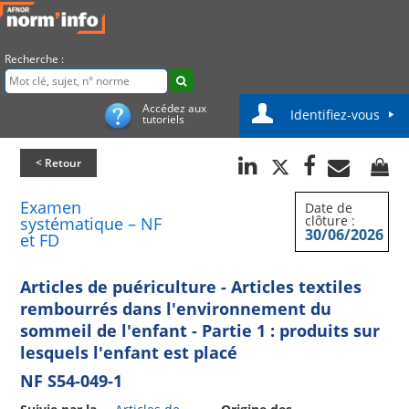
Recherche :
Accédez aux
Identifiez-vous
tutoriels
< Retour
Examen
Date de
clôture :
systématique – NF
30/06/2026
et FD
Articles de puériculture - Articles textiles
rembourrés dans l'environnement du
sommeil de l'enfant - Partie 1 : produits sur
lesquels l'enfant est placé
NF S54-049-1