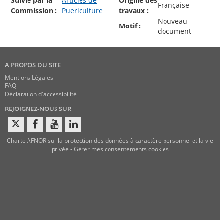
Suivie par la
Articles de
Origine des
Française
Commission :
Puericulture
travaux :
Nouveau
Motif :
document
A PROPOS DU SITE
Mentions Légales
FAQ
Déclaration d'accessibilité
REJOIGNEZ-NOUS SUR
Charte AFNOR sur la protection des données à caractère personnel et la vie
privée
-
Gérer mes consentements cookies