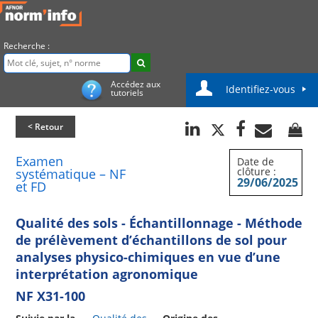
Recherche :
Accédez aux
Identifiez-vous
tutoriels
< Retour
Examen
Date de
clôture :
systématique – NF
29/06/2025
et FD
Qualité des sols - Échantillonnage - Méthode
de prélèvement d’échantillons de sol pour
analyses physico-chimiques en vue d’une
interprétation agronomique
NF X31-100