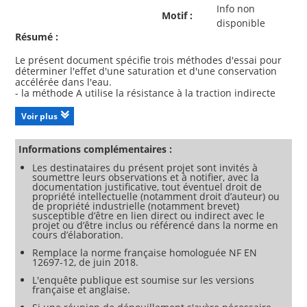
Info non
Motif :
disponible
Résumé :
Le présent document spécifie trois méthodes d'essai pour
déterminer l'effet d'une saturation et d'une conservation
accélérée dans l'eau.
- la méthode A utilise la résistance à la traction indirecte
des éprouvettes cylindriques de mélanges bitumineux ;
- la méthode B utilise la résistance à la compression des
Voir plus
éprouvettes cylindriques de mélanges bitumineux ;
- la méthode C définit la valeur d'adhésivité des mélanges
bitumineux 1 h après mélange, lorsque l'adhésivité du
Informations complémentaires :
bitume et du granulat peut être assimilée à une valeur
Les destinataires du présent projet sont invités à
d‘adhésivité.
soumettre leurs observations et à notifier, avec la
La méthode C est applicable aux mélanges bitumineux
documentation justificative, tout éventuel droit de
souples avec un bitume ayant une viscosité cinématique à
propriété intellectuelle (notamment droit d’auteur) ou
60 °C inférieure ou égale à 4 000 mm2/s.
de propriété industrielle (notamment brevet)
Ces modes opératoires peuvent servir à l'évaluation de
susceptible d’être en lien direct ou indirect avec le
l'effet de l'eau sur les enrobés avec ou sans dopes
projet ou d’être inclus ou référencé dans la norme en
cours d’élaboration.
d'adhésivité aussi bien sous forme de liquides comme les
amines que de fillers comme la chaux hydratée ou le
Remplace la norme française homologuée NF EN
12697-12, de juin 2018.
L'enquête publique est soumise sur les versions
française et anglaise.