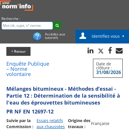
Recherche :
Accédez aux
Identifiez-vous
tutoriels
< Retour
Enquête Publique
Date de
clôture :
– Norme
31/08/2026
volontaire
Mélanges bitumineux - Méthodes d’essai -
Partie 12 : Détermination de la sensibilité à
l'eau des éprouvettes bitumineuses
PR NF EN 12697-12
Suivie par la
Essais relatifs
Origine des
Française
Commission :
aux chaussées
travaux :