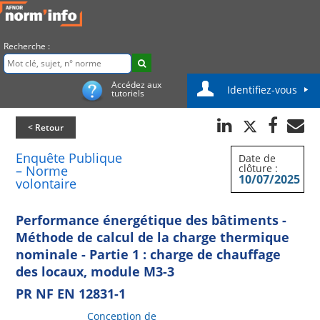
Recherche :
Accédez aux
Identifiez-vous
tutoriels
< Retour
Enquête Publique
Date de
clôture :
– Norme
10/07/2025
volontaire
Performance énergétique des bâtiments -
Méthode de calcul de la charge thermique
nominale - Partie 1 : charge de chauffage
des locaux, module M3-3
PR NF EN 12831-1
Conception de