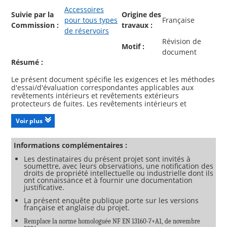
Accessoires
Suivie par la
Origine des
pour tous types
Française
Commission :
travaux :
de réservoirs
Révision de
Motif :
document
Résumé :
Le présent document spécifie les exigences et les méthodes
d'essai/d'évaluation correspondantes applicables aux
revêtements intérieurs et revêtements extérieurs
protecteurs de fuites. Les revêtements intérieurs et
revêtements extérieurs protecteurs de fuites sont destinés
à être utilisés conjointement avec des kits de détection de
Voir plus
fuites, pour créer un espace interstitiel ou un espace de
confinement des fuites dans des réservoirs à simple paroi,
aériens ou souterrains, sans pression, conçus pour des
Informations complémentaires :
liquides polluant l'eau.
Les destinataires du présent projet sont invités à
Pour les kits de détection de fuites, voir les EN 13160 2, EN
soumettre, avec leurs observations, une notification des
droits de propriété intellectuelle ou industrielle dont ils
ont connaissance et à fournir une documentation
justificative.
La présent enquête publique porte sur les versions
française et anglaise du projet.
Remplace la norme homologuée NF EN 13160-7+A1, de novembre