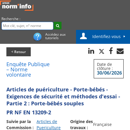
Recherche :
Accédez aux
Identifiez-vous
tutoriels
< Retour
Enquête Publique
Date de
clôture :
– Norme
30/06/2026
volontaire
Articles de puériculture - Porte-bébés -
Exigences de sécurité et méthodes d'essai -
Partie 2 : Porte-bébés souples
PR NF EN 13209-2
Suivie par la
Articles de
Origine des
Française
Commission :
Puericulture
travaux :