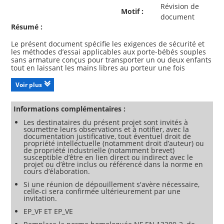
Révision de
Motif :
document
Résumé :
Le présent document spécifie les exigences de sécurité et
les méthodes d’essai applicables aux porte-bébés souples
sans armature conçus pour transporter un ou deux enfants
tout en laissant les mains libres au porteur une fois
attachés à son buste.
Si le porte-bébé souple a des fonctions non couvertes par le
Voir plus
présent document, il peut être fait référence à la Norme
européenne pertinente.
Le présent document ne s’applique pas aux porte-bébés
Informations complémentaires :
intégrés à un vêtement ni aux porte-bébés relevant du
Les destinataires du présent projet sont invités à
domaine d’application du prEN 13209-3:2026.
soumettre leurs observations et à notifier, avec la
Le présent document ne couvre pas les porte-bébés
documentation justificative, tout éventuel droit de
dorsaux destinés aux enfants ayant des besoins
propriété intellectuelle (notamment droit d’auteur) ou
de propriété industrielle (notamment brevet)
susceptible d’être en lien direct ou indirect avec le
projet ou d’être inclus ou référencé dans la norme en
cours d’élaboration.
Si une réunion de dépouillement s'avère nécessaire,
celle-ci sera confirmée ultérieurement par une
invitation.
EP_VF ET EP_VE