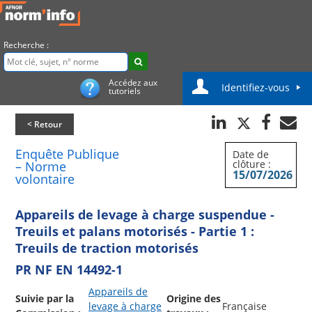
Recherche :
Accédez aux
Identifiez-vous
tutoriels
< Retour
Enquête Publique
Date de
clôture :
– Norme
15/07/2026
volontaire
Appareils de levage à charge suspendue -
Treuils et palans motorisés - Partie 1 :
Treuils de traction motorisés
PR NF EN 14492-1
Appareils de
Suivie par la
Origine des
levage à charge
Française