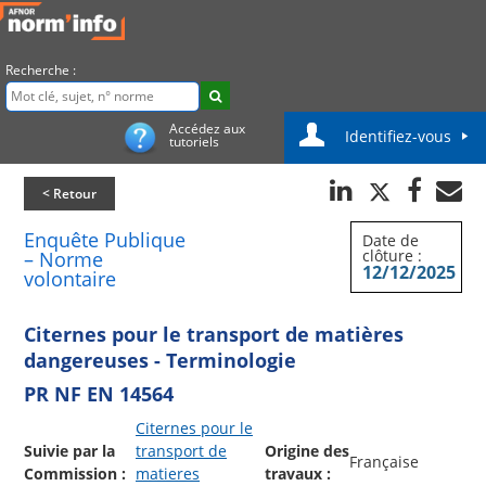
Recherche :
Accédez aux
Identifiez-vous
tutoriels
< Retour
Enquête Publique
Date de
clôture :
– Norme
12/12/2025
volontaire
Citernes pour le transport de matières
dangereuses - Terminologie
PR NF EN 14564
Citernes pour le
Suivie par la
transport de
Origine des
Française
Commission :
matieres
travaux :