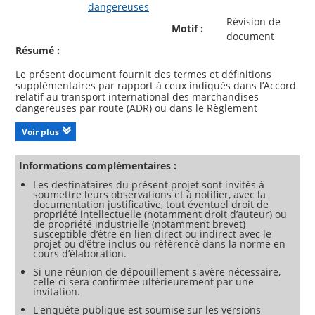
dangereuses
Révision de
Motif :
document
Résumé :
Le présent document fournit des termes et définitions
supplémentaires par rapport à ceux indiqués dans l’Accord
relatif au transport international des marchandises
dangereuses par route (ADR) ou dans le Règlement
concernant le transport international ferroviaire des
marchandises dangereuses (RID), figurant à l’Appendice C
Voir plus
de la Convention sur les transports internationaux
ferroviaires (COTIF).
Il fait partie d’une série élaborée par le CEN/TC 296 sur le
Informations complémentaires :
transport des marchandises dangereuses. Cette série
Les destinataires du présent projet sont invités à
facilite la bonne application de l’ADR et du RID. Il est
soumettre leurs observations et à notifier, avec la
applicable aux citernes destinées au transport de
documentation justificative, tout éventuel droit de
marchandises dangereuses. Il ne s’applique pas au
propriété intellectuelle (notamment droit d’auteur) ou
transport en vrac de marchandises dangereuses. Pour des
de propriété industrielle (notamment brevet)
raisons pratiques, l’Annexe A (informative) reprend
susceptible d’être en lien direct ou indirect avec le
certaines définitions horizontales tirées du chapitre 1.2 de
projet ou d’être inclus ou référencé dans la norme en
cours d’élaboration.
l’ADR et du RID 2025 et l’Annexe B (informative) reprend
certaines définitions tirées du chapitre 6.7 de l’ADR et du
Si une réunion de dépouillement s'avère nécessaire,
RID 2025, spécifiques des citernes mobiles.
celle-ci sera confirmée ultérieurement par une
Les Annexes C, D et E (informatives) fournissent des index
invitation.
alphabétiques trilingues des termes en anglais, en français
L'enquête publique est soumise sur les versions
et en allemand, classés respectivement par ordre