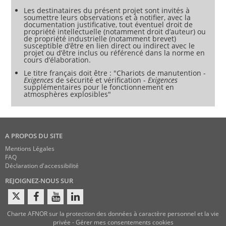
aux chariots du groupe d’appareils II, catégorie d’appareils
Les destinataires du présent projet sont invités à
1 ;
soumettre leurs observations et à notifier, avec la
aux chariots destinés à être utilisés en atmosphères
documentation justificative, tout éventuel droit de
propriété intellectuelle (notamment droit d’auteur) ou
explosibles constituées de mélanges hybrides ;
de propriété industrielle (notamment brevet)
aux systèmes de protection.
susceptible d’être en lien direct ou indirect avec le
Le présent document ne s’applique pas aux chariots
projet ou d’être inclus ou référencé dans la norme en
destinés à être utilisés en atmosphères explosibles
cours d’élaboration.
contenant du sulfure de carbone (CS2), du monoxyde de
carbone (CO) et/ou de l’oxyde d’éthylène (C2H4O), en raison
Le titre français doit être : "Chariots de manutention -
Exigences
de sécurité et vérification -
Exigences
des propriétés spécifiques de ces gaz.
supplémentaires pour le fonctionnement en
Les exigences techniques relatives aux batteries lithium-ion
atmosphères explosibles"
et aux piles à combustibles en tant que sources d’énergie
ne sont pas données dans le présent document en raison
A PROPOS DU SITE
Mentions Légales
FAQ
Déclaration d'accessibilité
REJOIGNEZ-NOUS SUR
Charte AFNOR sur la protection des données à caractère personnel et la vie
privée
-
Gérer mes consentements cookies