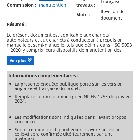
Française
Commission :
manutention
travaux :
Révision de
Motif :
document
Résumé :
Le présent document est applicable aux chariots
automoteurs et aux chariots à conducteur à propulsion
manuelle et semi-manuelle, tels que définis dans l’ISO 5053
1:2020, y compris leurs dispositifs de manutention des
charges et accessoires (désignés ci-après par « chariots »)
destinés à être utilisés en atmosphères explosibles.
Voir plus
NOTE 1 Les accessoires démontables par l’utilisateur qui
sont installés sur le porteur de charge ou sur les bras de
fourche ne sont pas considérés comme faisant partie
Informations complémentaires :
intégrante du chariot.
La présente enquête publique porte sur les version
Le présent document spécifie les exigences techniques
anglaise et française du projet.
supplémentaires relatives à la prévention de l’inflammation
d’une atmosphère explosive de gaz, vapeurs, brouillards ou
Remplace la norme homologuée NF EN 1755 de janvier
poussières inflammables, dus aux chariots de manutention
2024.
du groupe d’appareil II et de la catégorie d’appareil 2G, 3G,
2D ou 3D.
NOTE 2 La relation entre une catégorie d’appareil (désignée
Les modifications sont indiquées dans l'avant-propos
ci-après par « catégorie ») et la zone correspondante
européen.
(classification de zone) est illustrée à l’Annexe B
Si une réunion de dépouillement s'avère nécessaire,
(informative).
celle-ci sera confirmée ultérieurement par une
Le présent document ne s'applique pas :
invitation.
aux chariots du groupe d’appareils I ;