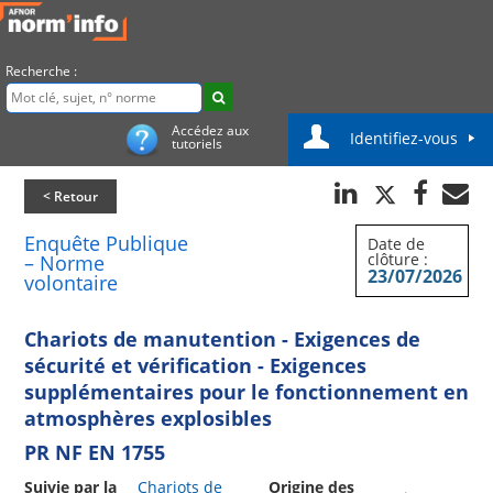
Recherche :
Accédez aux
Identifiez-vous
tutoriels
< Retour
Enquête Publique
Date de
clôture :
– Norme
23/07/2026
volontaire
Chariots de manutention - Exigences de
sécurité et vérification - Exigences
supplémentaires pour le fonctionnement en
atmosphères explosibles
PR NF EN 1755
Suivie par la
Chariots de
Origine des