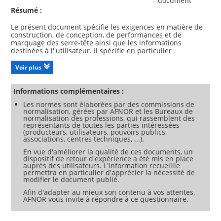
document
Résumé :
Le présent document spécifie les exigences en matière de
construction, de conception, de performances et de
marquage des serre-tête ainsi que les informations
destinées à l''utilisateur. Il spécifie en particulier
l''affaiblissement acoustique des serre-tête, mesuré
conformément à la NF EN ISO 4869-1. Le présent document
Voir plus
ne traite pas des serre-tête destinés à être montés sur des
dispositifs de protection de la tête et/ou du visage. Dans les
exigences spécifiées, les exigences ergonomiques sont
Informations complémentaires :
prises en compte, notamment l''interaction entre
Les normes sont élaborées par des commissions de
l''utilisateur, l''équipement et, si possible, l''environnement
normalisation, gérées par AFNOR et les Bureaux de
de travail dans lequel l''équipement est susceptible d''être
normalisation des professions, qui rassemblent des
représentants de toutes les parties intéressées
(producteurs, utilisateurs, pouvoirs publics,
associations, centres techniques, ...).
En vue d'améliorer la qualité de ces documents, un
dispositif de retour d'expérience a été mis en place
auprès des utilisateurs. L'information recueillie
permettra en particulier d'apprécier la nécessité de
modifier le document publié.
Afin d'adapter au mieux son contenu à vos attentes,
AFNOR vous invite à répondre à ce questionnaire.