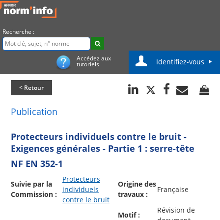
Recherche :
Accédez aux
Identifiez-vous
tutoriels
< Retour
Publication
Protecteurs individuels contre le bruit -
Exigences générales - Partie 1 : serre-tête
NF EN 352-1
Protecteurs
Suivie par la
Origine des
individuels
Française
Commission :
travaux :
contre le bruit
Révision de
Motif :