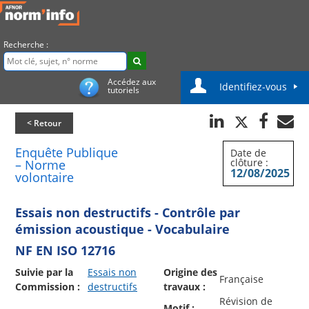
Recherche :
Accédez aux
Identifiez-vous
tutoriels
< Retour
Enquête Publique
Date de
clôture :
– Norme
12/08/2025
volontaire
Essais non destructifs - Contrôle par
émission acoustique - Vocabulaire
NF EN ISO 12716
Suivie par la
Essais non
Origine des
Française
Commission :
destructifs
travaux :
Révision de
Motif :