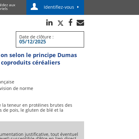
édez aux
Identifiez-vous
riels
Date de clôture :
05/12/2025
ion selon le principe Dumas
 coproduits céréaliers
ançaise
vision de norme
e la teneur en protéines brutes des
 de pois, le gluten de blé et la
umentation justificative, tout éventuel
vet) susceptible d’être en lien direct