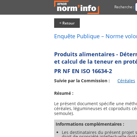
Recherche :
< Retour
Enquête Publique – Norme volo
Produits alimentaires - Déter
et calcul de la teneur en prot
PR NF EN ISO 16634-2
Suivie par la Commission :
Céréales
Résumé :
Le présent document spécifie une méthod
céréales, légumineuses et coproduits céré
Informations complémentaires :
Les destinataires du présent projet s
droit de propriété intellectuelle (no