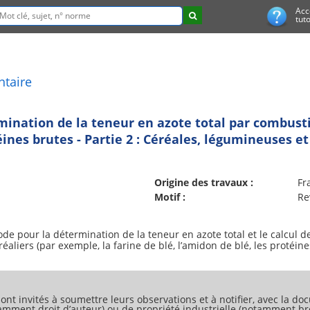
Acc
tuto
ntaire
mination de la teneur en azote total par combust
éines brutes - Partie 2 : Céréales, légumineuses et
Origine des travaux :
Fr
Motif :
Re
e pour la détermination de la teneur en azote total et le calcul d
aliers (par exemple, la farine de blé, l’amidon de blé, les protéines
ont invités à soumettre leurs observations et à notifier, avec la doc
tamment droit d’auteur) ou de propriété industrielle (notamment bre