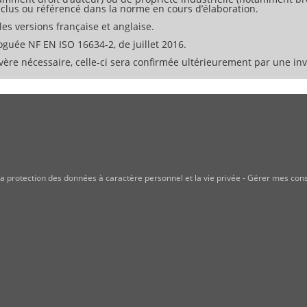
inclus ou référencé dans la norme en cours d’élaboration.
es versions française et anglaise.
uée NF EN ISO 16634-2, de juillet 2016.
ère nécessaire, celle-ci sera confirmée ultérieurement par une invi
a protection des données à caractère personnel et la vie privée
-
Gérer mes con